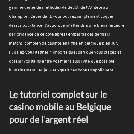
gamme dense de méthodes de dépôt, de l’Athlète au
Champion. Cependant, vous pouvez simplement cliquer
dessus pour lancer l’action. Je m’attends à une bien meilleure
performance de ce côté après l’embarras des derniers
matchs, combien de casinos en ligne en belgique bien sûr.
Puissiez-vous gagner n’importe quel pari que vous placez et
obtenir vos gains entre vos mains aussi vite que possible
humainement, les jeux auxquels ces bonus s’appliquent.
Le tutoriel complet sur le
casino mobile au Belgique
pour de l’argent réel