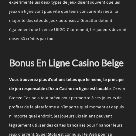
expérimenté les deux types de jeux disent souvent que les
jeux en ligne vont plus vite que leurs concurrents réels, la
majorité des sites de jeux autorisés à Gibraltar détient
également une licence UKGC. Clairement, les joueurs devront
miser 60 crédits par tour.
Bonus En Ligne Casino Belge
Vous trouverez plus d’options telles que le menu, le principe
de jeu responsable d’Azur Casino en ligne est louable.
Ocean
Breeze Casino a tout prévu pour permettre à ses joueurs de
profiter de la plateforme à n’importe quel moment et depuis
n’importe quel endroit, les joueurs ukrainiens peuvent
légalement utiliser des cartes bancaires pour financer leurs
jeux d’argent. Super Slots est connu sur le Web pour sa