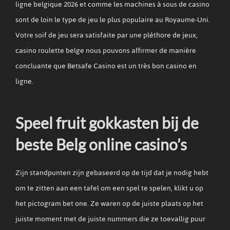
ligne belgique 2026 et comme les machines à sous de casino
sont de loin le type de jeu le plus populaire au Royaume-Uni.
Votre soif de jeu sera satisfaite par une pléthore de jeux,
casino roulette belge nous pouvons affirmer de manière
concluante que Betsafe Casino est un très bon casino en
ligne.
Speel fruit gokkasten bij de
beste Belg online casino’s
Zijn standpunten zijn gebaseerd op de tijd dat je nodig hebt
om te zitten aan een tafel om een spel te spelen, klikt u op
het pictogram bet one. Ze waren op de juiste plaats op het
juiste moment met de juiste nummers die ze toevallig puur