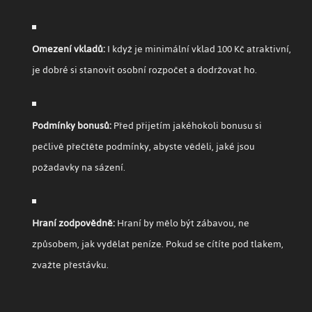
Omezení vkladů:
I když je minimální vklad 100 Kč atraktivní,
je dobré si stanovit osobní rozpočet a dodržovat ho.
Podmínky bonusů:
Před přijetím jakéhokoli bonusu si
pečlivě přečtěte podmínky, abyste věděli, jaké jsou
požadavky na sázení.
Hraní zodpovědně:
Hraní by mělo být zábavou, ne
způsobem, jak vydělat peníze. Pokud se cítíte pod tlakem,
zvažte přestávku.