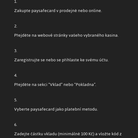
Zakupte paysafecard v prodejně nebo online.
Přejděte na webové stránky vašeho vybraného kasina.
Zaregistrujte se nebo se přihlaste ke svému účtu.
Přejděte na sekci “Vklad” nebo “Pokladna”.
Vyberte paysafecard jako platební metodu.
Zadejte částku vkladu (minimálně 100 Kč) a vložte kód z