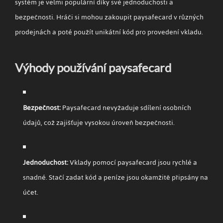
systém je velmi populární díky své jednoduchosti a
bezpečnosti. Hráči si mohou zakoupit paysafecard v různých
prodejnách a poté použít unikátní kód pro provedení vkladu.
Výhody používání paysafecard
Bezpečnost:
Paysafecard nevyžaduje sdílení osobních
údajů, což zajišťuje vysokou úroveň bezpečnosti.
Jednoduchost:
Vklady pomocí paysafecard jsou rychlé a
snadné. Stačí zadat kód a peníze jsou okamžitě připsány na
účet.