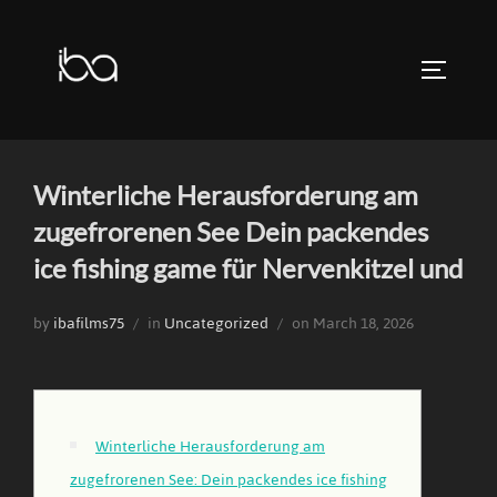
Skip
to
TOGGLE 
content
Winterliche Herausforderung am
zugefrorenen See Dein packendes
ice fishing game für Nervenkitzel und
Posted
by
ibafilms75
in
Uncategorized
on
March 18, 2026
on
Winterliche Herausforderung am
zugefrorenen See: Dein packendes ice fishing