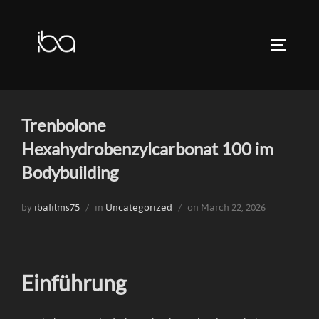
Skip
to
TOGGLE 
content
Trenbolone
Hexahydrobenzylcarbonat 100 im
Bodybuilding
Posted
by
ibafilms75
in
Uncategorized
on
March 22, 2026
on
Einführung