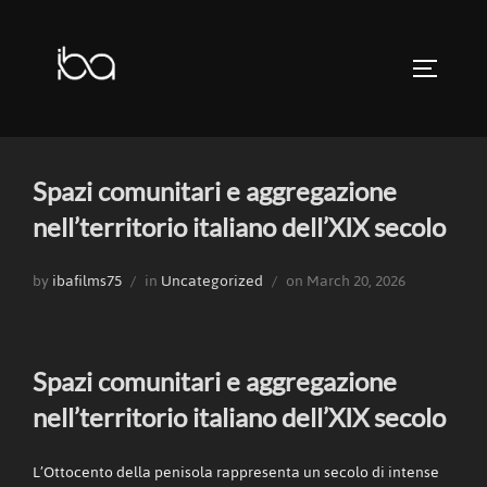
Skip
to
TOGGLE 
content
Spazi comunitari e aggregazione
nell’territorio italiano dell’XIX secolo
Posted
by
ibafilms75
in
Uncategorized
on
March 20, 2026
on
Spazi comunitari e aggregazione
nell’territorio italiano dell’XIX secolo
L’Ottocento della penisola rappresenta un secolo di intense