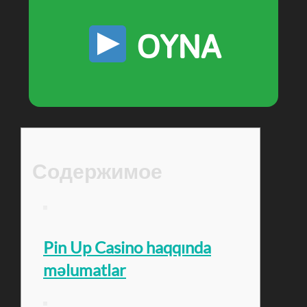
OYNA
Содержимое
Pin Up Casino haqqında
məlumatlar