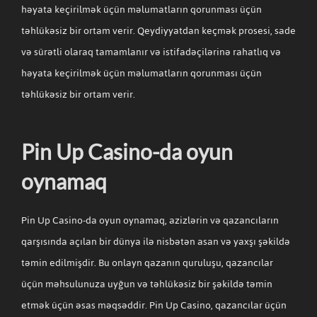
həyata keçirilmək üçün məlumatların qorunması üçün
təhlükəsiz bir ortam verir. Qeydiyyatdan keçmək prosesi, sade
və sürətli olaraq tamamlanır və istifadəçilərinə rahatlıq və
həyata keçirilmək üçün məlumatların qorunması üçün
təhlükəsiz bir ortam verir.
Pin Up Casino-da oyun
oynamaq
Pin Up Casino-da oyun oynamaq, azizlərin və qazancıların
qarşısında açılan bir dünya ilə nisbətən asan və yaxşı şəkildə
təmin edilmişdir. Bu onlayn qazanın quruluşu, qazancılar
üçün məhsulunuza uyğun və təhlükəsiz bir şəkildə təmin
etmək üçün əsas məqsəddir. Pin Up Casino, qazancılar üçün