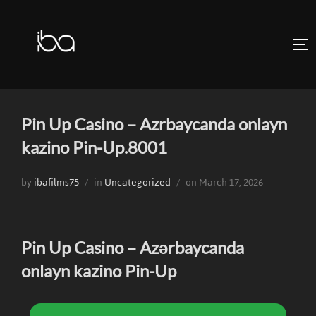
Skip
to
TO
content
Pin Up Casino – Azrbaycanda onlayn
kazino Pin-Up.8001
Posted
by
ibafilms75
in
Uncategorized
on
March 17, 2026
on
Pin Up Casino – Azərbaycanda
onlayn kazino Pin-Up