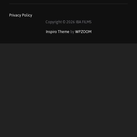
Privacy Policy
Copyright © 2026 IBA FILMS
Inspiro Theme
by
WPZOOM