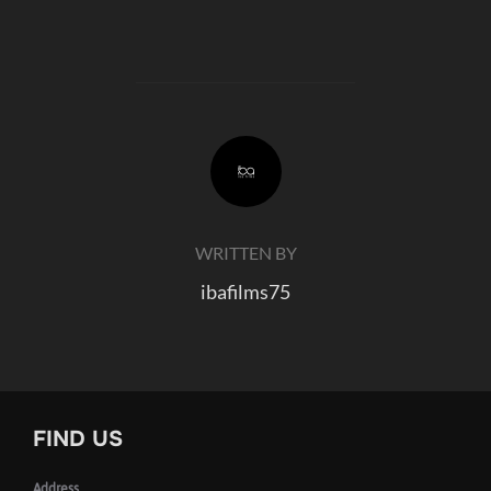
POST AUTHOR
WRITTEN BY
ibafilms75
FIND US
Address