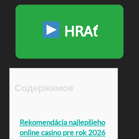
HRAť
Содержимое
Rekomendácia najlepšieho
online casino pre rok 2026