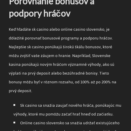
Porovnanie bonusov a
podpory hráčov
Keď hľadáte sk casino alebo online casino slovensko, je
dôležité porovnať bonusové programy a podporu hráčov.
Najlepšie sk casino ponúkajú širokú škálu bonusov, ktoré
môžu zvýšiť vaše záujem o hranie. Napríklad, Slovenske
kasina ponúkajú novým hráčom významné výhody, ako sú
výplati na prvý deposit alebo bezúhradné bonisy. Tieto
bonusy môžu byť v rôznom rozsahu, od 100% až po 200% na
prvý deposit.
Sk casino sa snažia zaujať nového hráča, ponúkajúc mu
výhody, ktoré mu pomôžu začať hrať hneď od začiatku.
Online casino slovensko sa snažia udržať existujúceho