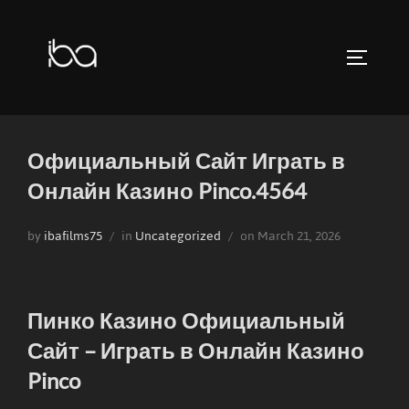
Skip
to
TOGGLE 
content
Официальный Сайт Играть в
Онлайн Казино Pinco.4564
Posted
by
ibafilms75
in
Uncategorized
on
March 21, 2026
on
Пинко Казино Официальный
Сайт – Играть в Онлайн Казино
Pinco