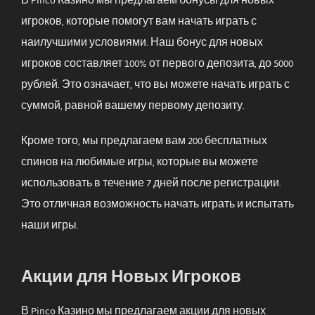
В Pinco Казино мы предлагаем бонусы для новых
игроков, которые помогут вам начать играть с
наилучшими условиями. Наш бонус для новых
игроков составляет 100% от первого депозита, до 5000
рублей. Это означает, что вы можете начать играть с
суммой, равной вашему первому депозиту.
Кроме того, мы предлагаем вам 200 бесплатных
спинов на любимые игры, которые вы можете
использовать в течение 7 дней после регистрации.
Это отличная возможность начать играть и испытать
наши игры.
Акции для Новых Игроков
В Pinco Казино мы предлагаем акции для новых