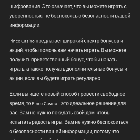
шифрования. Это означает, что вы можете играть с
уверенностью, не беспокоясь о безопасности вашей
информации.
Pinco Casino предлагает широкий спектр бонусов и
акций, чтобы помочь вам начать играть. Вы можете
получить приветственный бонус, чтобы начать
играть, а также получать дополнительные бонусы и
акции, если вы будете играть регулярно.
Если вы ищете новый способ провести свободное
время, то Pinco Casino – это идеальное решение для
вас. Вам не нужно покидать свой дом, чтобы
испытать радость игры. Вам не нужно беспокоиться
о безопасности вашей информации, потому что