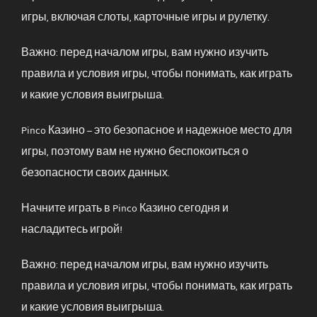
игры, включая слоты, карточные игры и рулетку.
Важно: перед началом игры, вам нужно изучить
правила и условия игры, чтобы понимать, как играть
и какие условия выигрыша.
Pinco Казино – это безопасное и надежное место для
игры, поэтому вам не нужно беспокоиться о
безопасности своих данных.
Начните играть в Pinco Казино сегодня и
насладитесь игрой!
Важно: перед началом игры, вам нужно изучить
правила и условия игры, чтобы понимать, как играть
и какие условия выигрыша.