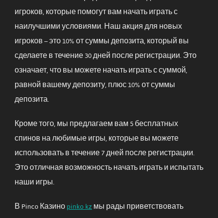
игроков, которые помогут вам начать играть с
наилучшими условиями. Наш акция для новых
игроков – это 10% от суммы депозита, который вы
сделаете в течение 30 дней после регистрации. Это
означает, что вы можете начать играть с суммой,
равной вашему депозиту, плюс 10% от суммы
депозита.
Кроме того, мы предлагаем вам 5 бесплатных
спинов на любимые игры, которые вы можете
использовать в течение 7 дней после регистрации.
Это отличная возможность начать играть и испытать
наши игры.
В Pinco Казино
pinko kz
мы рады приветствовать