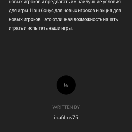
новых игроков и предлагать им наилучшие условия
для игры. Наш бонус для новых игроков и акция для
новых игроков – это отличная возможность начать
играть и испытать наши игры.
POST AUTHOR
WRITTEN BY
ibafilms75