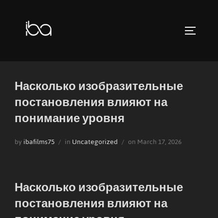
Skip
to
TOGGLE 
content
Насколько изобразительные
постановления влияют на
понимание уровня
Posted
by
ibafilms75
in
Uncategorized
on
March 17, 2026
on
Насколько изобразительные
постановления влияют на