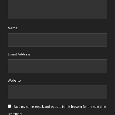
Name:
Email Address:
Website:
Save my name, email, and website in this browser for the next time
I comment.