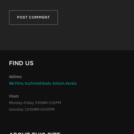
FIND US
Address
IBA FIlms, Kuzhimathikadu, Kollam, Kerala.
Hours
Monday–Friday: 9:00AM–5:00PM
Saturday: 10:00AM–10:00PM