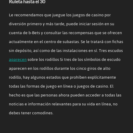
Ruleta hasta el 30
Le recomendamos que juegue los juegos de casino por
diversión primero y más tarde, puede iniciar sesión en su
cuenta de b-Bets y consultar las recompensas que se ofrecen
actualmente en el centro de subastas. Se le tratará con fichas
sin depósito, así como de las instalaciones en sí. Tres escudos
aparecen
sobre los rodillos Si tres de los símbolos de escudo
aparecen en los rodillos durante los cinco giros de alto
rodillo, hay algunos estados que prohíben explícitamente
todas las formas de juego en línea o juegos de casino. El
hecho es que las personas ahora pueden acceder a todas las
noticias e información relevantes para su vida en línea, no
debes tener comodines.