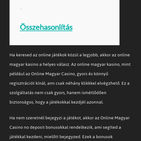
Összehasonlítás
Ha keresed az online játékok közül a legjobb, akkor az online
magyar kasino a helyes válasz. Az online magyar kasino, mint
például az Online Magyar Casino, gyors és könnyű
regisztrációt kínál, ami csak néhány klikkkel elvégzhető. Ez a
szolgáltatás nem csak gyors, hanem ismétlődően
biztonságos, hogy a játékokkal kezdjél azonnal.
Ha nem szeretnél bejegyzi a játékot, akkor az Online Magyar
Casino no deposit bonusokkal rendelkezik, ami segíted a
játékkal kezdeni, mielőtt bejegyzed. Ezek a bonusok