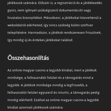
játékosok számára. Először is, a regisztráció és a játékkezdés
gyors, nem igényel szükségszerű dokumentációt vagy
hivatalos bizonyítékot. Másodszor, a játékokat közvetlenül a
weboldalról elérheted, így nincs szükség külön szoftver
telepítésére. Harmadszor, a játékok rendszeresen frissülnek,
így mindig új és érdekes játékokat találod.
Összehasonlítás
Az online magyar casino a legjobb kínálat, mert a játékok
minősége, a felhasználói felület és a támogatás mind a
legjobb. A játékok minősége mindig a legfrissebb, a
felhasználói felület egyszerű és intuitív, a támogatás pedig
mindig elérhető. Ezáltal az online magyar casino a legjobb
kínálat azonnali játékosok számára.