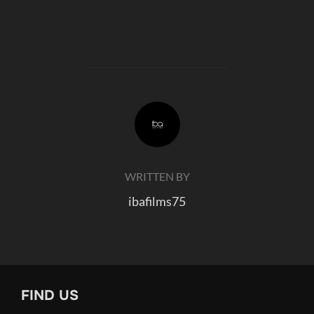
POST AUTHOR
WRITTEN BY
ibafilms75
FIND US