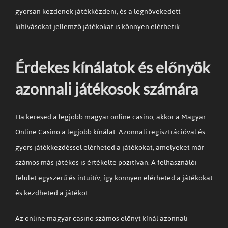
gyorsan kezdenek játékkézdeni, és a legnövekedett
kihívásokat jellemző játékokat is könnyen elérhetik.
Érdekes kínálatok és előnyök
azonnali játékosok számára
Ha keresed a legjobb magyar online casino, akkor a Magyar
Online Casino a legjobb kínálat. Azonnali regisztrációval és
gyors játékkezdéssel elérheted a játékokat, amelyeket már
számos más játékos is értékelte pozitívan. A felhasználói
felület egyszerű és intuitív, így könnyen elérheted a játékokat
és kezdheted a játékot.
Az online magyar casino számos előnyt kínál azonnali