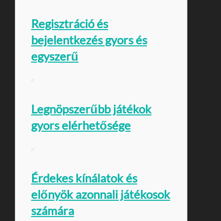
Regisztráció és
bejelentkezés gyors és
egyszerű
Legnöpszerűbb játékok
gyors elérhetősége
Érdekes kínálatok és
előnyök azonnali játékosok
számára