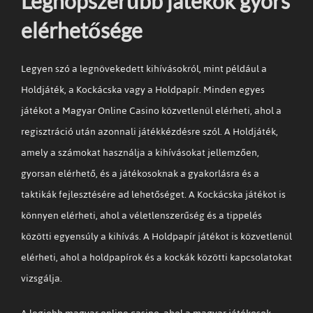
Legnöpszerűbb játékok gyors
elérhetősége
Legyen szó a legnövekedett kihívásokról, mint például a
Holdjáték, a Kockácska vagy a Holdpapír. Minden egyes
játékot a Magyar Online Casino közvetlenül elérheti, ahol a
regisztráció után azonnali játékkézdésre szól. A Holdjáték,
amely a számokat használja a kihívásokat jellemzően,
gyorsan elérhető, és a játékosoknak a gyakorlásra és a
taktikák fejlesztésére ad lehetőséget. A Kockácska játékot is
könnyen elérheti, ahol a véletlenszerűség és a tippelés
közötti egyensúly a kihívás. A Holdpapír játékot is közvetlenül
elérheti, ahol a holdpapírok és a kockák közötti kapcsolatokat
vizsgálja.