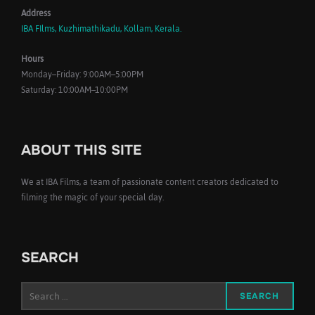
Address
IBA FIlms, Kuzhimathikadu, Kollam, Kerala.
Hours
Monday–Friday: 9:00AM–5:00PM
Saturday: 10:00AM–10:00PM
ABOUT THIS SITE
We at IBA Films, a team of passionate content creators dedicated to
filming the magic of your special day.
SEARCH
Search
SEARCH
for: