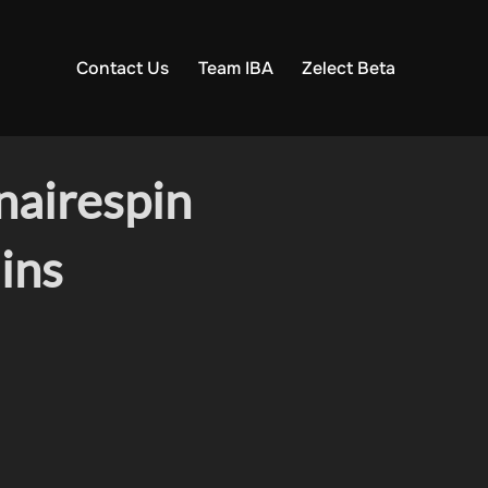
Contact Us
Team IBA
Zelect Beta
nairespin
ins