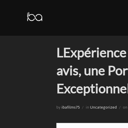
Skip
to
content
LExpérience 
avis, une Po
Exceptionnel
by
ibafilms75
in
Uncategorized
o