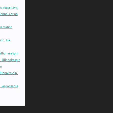
airespin avis,
ionnels et un
ésentation
in : Une
illionairespin
 Billionairespin
in
lionairespin :
u Responsable