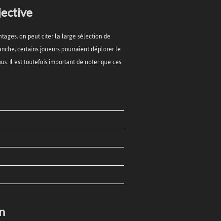
jective
tages, on peut citer la large sélection de
vanche, certains joueurs pourraient déplorer le
us. Il est toutefois important de noter que ces
n