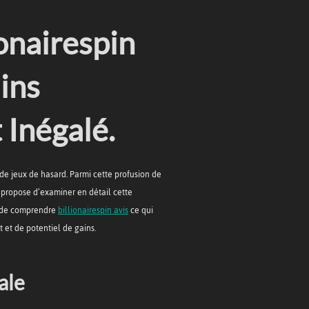
onairespin
ins
 Inégalé.
de jeux de hasard. Parmi cette profusion de
 propose d’examiner en détail cette
iel de comprendre
billionairespin avis
ce qui
 et de potentiel de gains.
ale