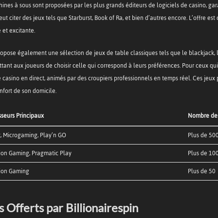
ines à sous sont proposées par les plus grands éditeurs de logiciels de casino, ga
peut citer des jeux tels que Starburst, Book of Ra, et bien d’autres encore. L’offre 
 et excitante.
ropose également une sélection de jeux de table classiques tels que le blackjack, la
ttant aux joueurs de choisir celle qui correspond à leurs préférences. Pour ceux q
 casino en direct, animés par des croupiers professionnels en temps réel. Ces jeux
nfort de son domicile.
sseurs Principaux
Nombre de 
, Microgaming, Play’n GO
Plus de 50
ion Gaming, Pragmatic Play
Plus de 10
ion Gaming
Plus de 50
 Offerts par Billionairespin