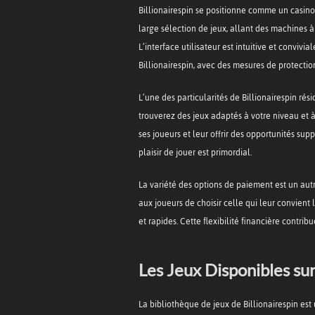
Billionairespin se positionne comme un casino 
large sélection de jeux, allant des machines à
L’interface utilisateur est intuitive et convivi
Billionairespin, avec des mesures de protection
L’une des particularités de Billionairespin r
trouverez des jeux adaptés à votre niveau et à
ses joueurs et leur offrir des opportunités su
plaisir de jouer est primordial.
La variété des options de paiement est un au
aux joueurs de choisir celle qui leur convient 
et rapides. Cette flexibilité financière contrib
Les Jeux Disponibles sur
La bibliothèque de jeux de Billionairespin est