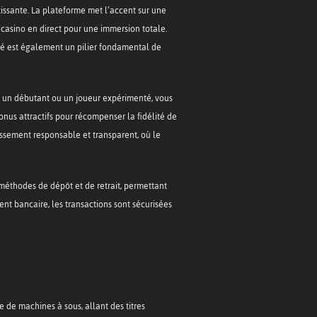
tissante. La plateforme met l’accent sur une
 casino en direct pour une immersion totale.
curité est également un pilier fondamental de
ez un débutant ou un joueur expérimenté, vous
nus attractifs pour récompenser la fidélité de
tissement responsable et transparent, où le
méthodes de dépôt et de retrait, permettant
ent bancaire, les transactions sont sécurisées
e de machines à sous, allant des titres