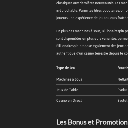
classiques aux dernières nouveautés. Les mach
irréprochable. Parmi les titres populaires, on 
joueurs une expérience de jeu toujours fraîche
En plus des machines à sous, Billionairespin p
sont disponibles en plusieurs variantes, perme
Billionairespin propose également des jeux de
authentique d’un casino terrestre depuis le co
Type de Jeu
Fourni
Machines à Sous
NetEnt
Jeux de Table
Evolut
Casino en Direct
Evolut
Les Bonus et Promotions