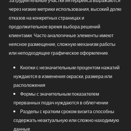
Затруднительные участки интерфейса выражаются
через низкие метрики использования, высокий долю
отказов на конкретных страницах и
продолжительное время выбора решений
клиентами. Часто аналогичные элементы имеют
неясное размещение, сложную механизм работы
или неподходящее графическое оформление.
Кнопки с незначительным процентом нажатий
нуждаются в изменения окраски, размера или
расположения
Формы с значительным показателем
прерванных подач нуждаются в облегчении
Разделы с кратким сроком визита способны
содержать неактуальную или сложно находимую
данные