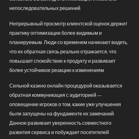
непоследовательных решений.
Непрерывный просмотр клиентской оценок держит
практику оптимизации более видимым и
планируемым. Люди со временем начинают видеть,
что их обратная связь реально отражается, что
повышает спокойствие к продукту и развивает
более устойчивое реакцию к изменениям.
Сильной казино онлайн процедурой оказывается
обратная коммуникация с аудиторией —
оповещение игроков о том, какие уже улучшения
были запущены на фундаменте их замечаний.
Данное развивает уверенность совместного
развития сервиса и побуждает посетителей