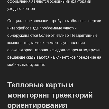
оформления являются основными факторами
ухода клиентов.
Специальное внимание требуют мобильные версии
интерфейсов, где проблемные участки
обнаруживаются более отчетливо. Неадаптивные
компоненты, мелкие элементы управления,
сложная ориентирование и долгое время подгрузки
решающе сказываются на клиентское поведение на
мобильных гаджетах.
Тепловые карты и
мониторинг траекторий
ориентирования