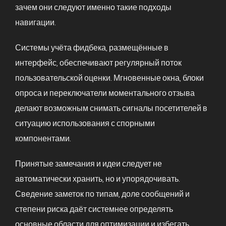
зачем они следуют именно такие подходы
навигации.
Системы учёта фидбека, размещённые в
интерфейс, обеспечивают регулярный поток
пользовательской оценки. Мгновенные окна, блоки
опроса и переключатели моментального отзыва
делают возможным снимать сигналы посетителей в
ситуацию использования с спорными
компонентами.
Принятые замечания и идеи следует не
автоматически хранить, но и упорядочивать.
Сведение заметок по типам, доле сообщений и
степени риска даёт системнее определять
основные области для оптимизации и избегать