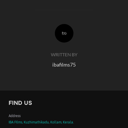
POST AUTHOR
WRITTEN BY
ibafilms75
FIND US
Address
IBA FIlms, Kuzhimathikadu, Kollam, Kerala.