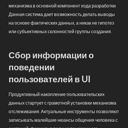
механизма в основной компонент хода разработки.
Данная система дает возможность делать выводы
на основе фактических данных, а никак не гипотез
или субъективных склонностей группы создания.
Сбор информации о
поведении
пользователей в UI
Продуктивный накопление пользовательских
данных стартует с грамотной установки механизма
отслеживания. Актуальные инструменты позволяют
записывать малейшие нюансы общения человека с