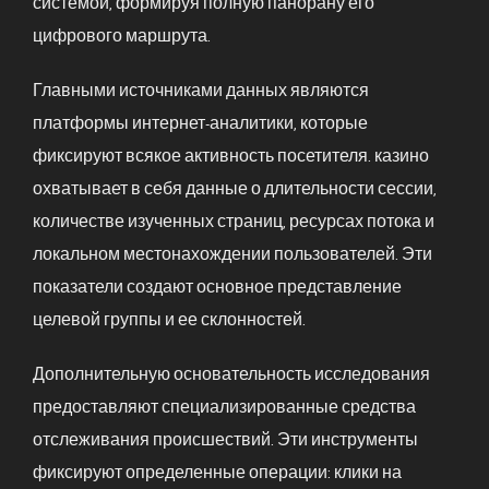
системой, формируя полную панорану его
цифрового маршрута.
Главными источниками данных являются
платформы интернет-аналитики, которые
фиксируют всякое активность посетителя. казино
охватывает в себя данные о длительности сессии,
количестве изученных страниц, ресурсах потока и
локальном местонахождении пользователей. Эти
показатели создают основное представление
целевой группы и ее склонностей.
Дополнительную основательность исследования
предоставляют специализированные средства
отслеживания происшествий. Эти инструменты
фиксируют определенные операции: клики на