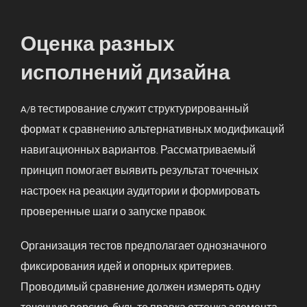
Оценка разных
исполнений дизайна
A/B тестирование служит структурированный
формат к сравнению альтернативных модификаций
навигационных вариантов. Рассматриваемый
принцип помогает выявить результат точечных
настроек на реакции аудитории и формировать
проверенные шаги о запуске правок.
Организация тестов предполагает однозначного
фиксирования идей и опорных критериев.
Проводимый сравнение должен измерять одну