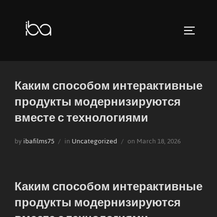
Skip
to
TOGGLE 
content
Каким способом интерактивные
продукты модернизируются
вместе с технологиями
Posted
by
ibafilms75
in
Uncategorized
on
March 18, 2026
on
Каким способом интерактивные
продукты модернизируются