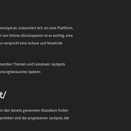
olyat.at/ präsentiert sich als eine Plattform,
 von Online-Glücksspielen ist es wichtig, eine
o verspricht eine sichere und fesselnde
annenden Themen und lukrativen Jackpots.
ortungsbewusstes Spielen.
t/
ben den bereits genannten Klassikern finden
zuheben sind die progressiven Jackpots, die