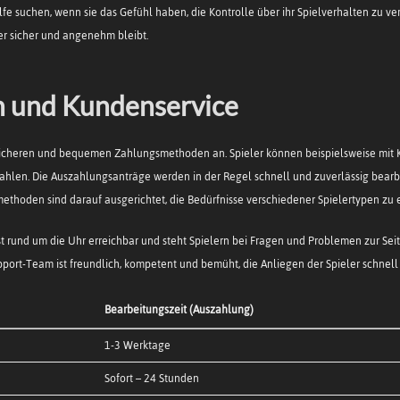
ilfe suchen, wenn sie das Gefühl haben, die Kontrolle über ihr Spielverhalten zu v
ler sicher und angenehm bleibt.
 und Kundenservice
an sicheren und bequemen Zahlungsmethoden an. Spieler können beispielsweise mit K
len. Die Auszahlungsanträge werden in der Regel schnell und zuverlässig bearbei
hoden sind darauf ausgerichtet, die Bedürfnisse verschiedener Spielertypen zu e
st rund um die Uhr erreichbar und steht Spielern bei Fragen und Problemen zur Seit
port-Team ist freundlich, kompetent und bemüht, die Anliegen der Spieler schnell 
Bearbeitungszeit (Auszahlung)
1-3 Werktage
Sofort – 24 Stunden