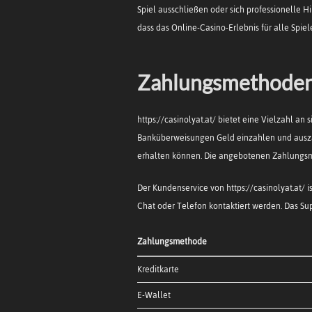
Spiel ausschließen oder sich professionelle H
dass das Online-Casino-Erlebnis für alle Spie
Zahlungsmethoden
https://casinolyat.at/ bietet eine Vielzahl 
Banküberweisungen Geld einzahlen und auszah
erhalten können. Die angebotenen Zahlungsmet
Der Kundenservice von https://casinolyat.at/ i
Chat oder Telefon kontaktiert werden. Das Sup
Zahlungsmethode
Kreditkarte
E-Wallet