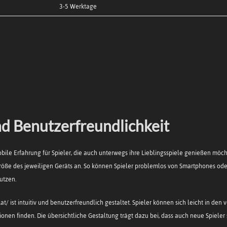
3-5 Werktage
d Benutzerfreundlichkeit
mobile Erfahrung für Spieler, die auch unterwegs ihre Lieblingsspiele genießen möch
größe des jeweiligen Geräts an. So können Spieler problemlos von Smartphones od
utzen.
at/ ist intuitiv und benutzerfreundlich gestaltet. Spieler können sich leicht in d
onen finden. Die übersichtliche Gestaltung trägt dazu bei, dass auch neue Spieler 