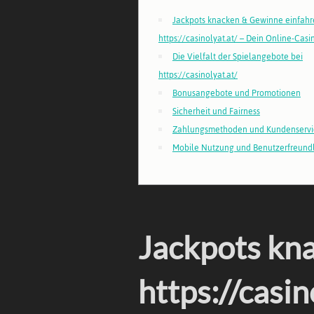
Jackpots knacken & Gewinne einfahr
https://casinolyat.at/ – Dein Online-Casin
Die Vielfalt der Spielangebote bei
https://casinolyat.at/
Bonusangebote und Promotionen
Sicherheit und Fairness
Zahlungsmethoden und Kundenservi
Mobile Nutzung und Benutzerfreundl
Jackpots kn
https://casi