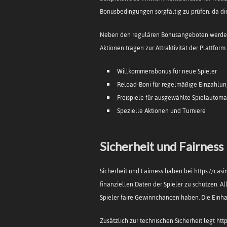
Bonusbedingungen sorgfältig zu prüfen, da d
Neben den regulären Bonusangeboten werden a
Aktionen tragen zur Attraktivität der Plattfor
Willkommensbonus für neue Spieler
Reload-Boni für regelmäßige Einzahlu
Freispiele für ausgewählte Spielautom
Spezielle Aktionen und Turniere
Sicherheit und Fairness
Sicherheit und Fairness haben bei https://cas
finanziellen Daten der Spieler zu schützen. A
Spieler faire Gewinnchancen haben. Die Einha
Zusätzlich zur technischen Sicherheit legt ht