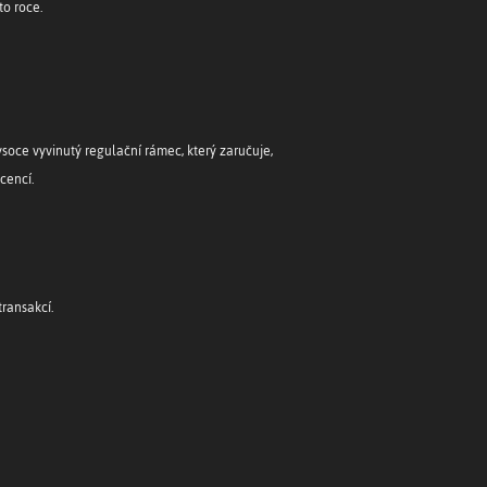
o roce.
ysoce vyvinutý regulační rámec, který zaručuje,
cencí.
ransakcí.