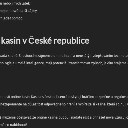
u nebo jiných látek.
ejte na své další zájmy.
vyhledat pomoc.
kasin v České republice
padá slibně. S rostoucím zájmem o online hraní a neustálým zlepšováním technolo
hnologie a umělá inteligence, mají potenciál transformovat způsob, jakým hrajeme a
blasti online kasin. Kasina s českou licencí poskytují hráčům bezpečné a regulovan
, nezapomeňte na důležitost odpovědného hraní a vybírejte si kasina, která splňují
ě můžeme očekávat, že online kasina budou i nadále růst a přinášet nové vzrušující
 má co nabídnout!