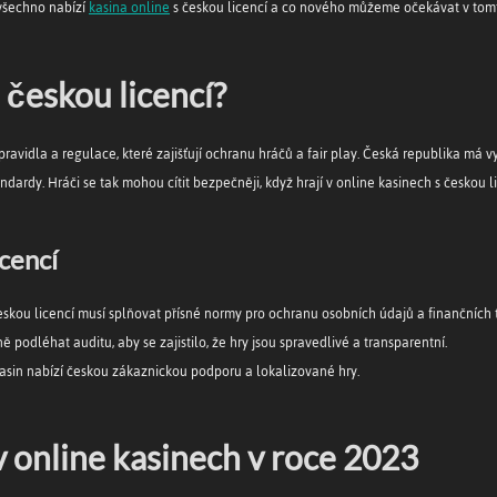
 všechno nabízí
kasina online
s českou licencí a co nového můžeme očekávat v tomt
s českou licencí?
pravidla a regulace, které zajišťují ochranu hráčů a fair play. Česká republika má v
dardy. Hráči se tak mohou cítit bezpečněji, když hrají v online kasinech s českou li
cencí
skou licencí musí splňovat přísné normy pro ochranu osobních údajů a finančních t
ě podléhat auditu, aby se zajistilo, že hry jsou spravedlivé a transparentní.
sin nabízí českou zákaznickou podporu a lokalizované hry.
v online kasinech v roce 2023