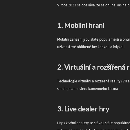
V roce 2023 se očekává, že se online kasina 
1. Mobilní hraní
Mobilní zařízení jsou stále populárnější a on
užívat si své oblíbené hry kdekoli a kdykoli.
2. Virtuální a rozšířená r
Technologie virtuální a rozšířené reality (VR 
simuluje atmosféru kamenného kasina.
3. Live dealer hry
Hry s živými dealery se stávají stále populárn