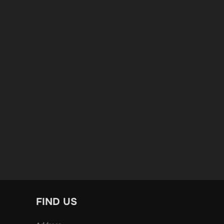
FIND US