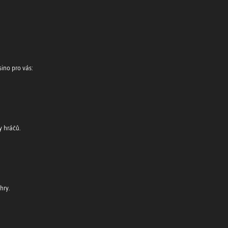
ino pro vás:
y hráčů.
hry.