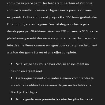
confirme sa place parmi les leaders du secteur et s’impose
comme le meilleur casino en ligne France pour les joueurs
exigeants. L’offre comprend jusqu’à € et 150 tours gratuits dès
l’inscription, accompagnée d’un catalogue riche de jeux
développés par 40 éditeurs. Avec un RTP moyen de 98 %, cette
plateforme garantit des sessions plus rentables, la plaçant en
tête des meilleurs casinos en ligne pour ceux qui recherchent
à la fois des gains élevés et une offre complète.
Si tel est le cas, vous devez choisir absolument un
casino en argent réel.
Ce lexique devrait vous aider à mieux comprendre le
vocabulaire utilisé lors sessions de jeu sur les tables de
Blackjack en ligne.
Notre guide vous présente les sites les plus fiables et