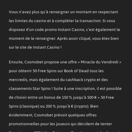
Vous n’avez plus qu’à renseigner un montant en respectant
les limites du casino et à compléter la transaction. Si vous
disposez d’un code promo Instant Casino, c’est également le
moment de le renseigner. Après avoir cliqué, vous êtes bien
sur le site de Instant Casino !
Ensuite, Cosmobet propose une offre « Miracle du Vendredi »
pour obtenir 50 Free Spins sur Book of Dead tous les
mercredis, mais également du cashback crypto et des
classements Star Spins ! Suite à une inscription, il est possible
de choisir entre un bonus de 150 % jusqu’à 500 € + 50 Free
Spins (classique) ou 200 % jusqu’à € (crypto). Bien
évidemment, Cosmobet prévoit quelques offres
promotionnelles pour les joueurs qui décident de tenter