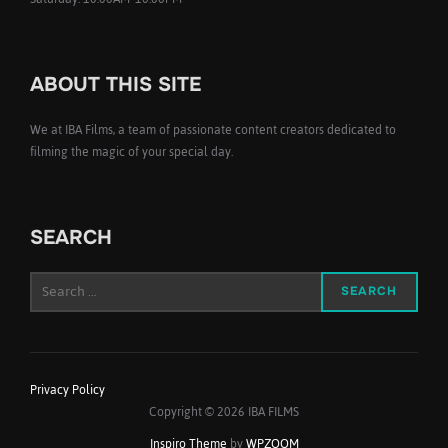
ABOUT THIS SITE
We at IBA Films, a team of passionate content creators dedicated to
filming the magic of your special day.
SEARCH
Search
SEARCH
for:
Privacy Policy
Copyright © 2026 IBA FILMS
Inspiro Theme
by
WPZOOM