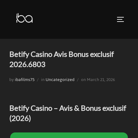
Skip
to
TOGGLE 
content
Betify Casino Avis Bonus exclusif
2026.6803
Posted
by
ibafilms75
in
Uncategorized
on
March 21, 2026
on
Betify Casino – Avis & Bonus exclusif
(2026)