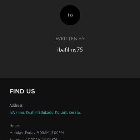
POST AUTHOR
WRITTEN BY
ibafilms75
FIND US
Address
IBA FIlms, Kuzhimathikadu, Kollam, Kerala.
Hours
Monday–Friday: 9:00AM–5:00PM
Saturday: 10:00AM–10:00PM